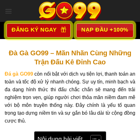
Bỏ
qua
nội
dung
ĐĂNG KÝ NGAY
NẠP ĐẦU +100%
Đà Gà GO99 – Mãn Nhãn Cùng Những
Trận Đấu Kê Đỉnh Cao
Đá gà GO99
còn nổi bật với dịch vụ tiện lợi, thanh toán an
toàn và tốc độ xử lý nhanh chóng. Sự uy tín, minh bạch và
đa dạng hình thức thi đấu chắc chắn sẽ mang đến trải
nghiệm trọn vẹn, giúp người chơi thỏa mãn niềm đam mê
với bộ môn truyền thống này. Đây chính là yếu tố quan
trọng tạo dựng niềm tin và sự gắn bó lâu dài từ cộng đồng
cược thủ.
Nội dung bài viết