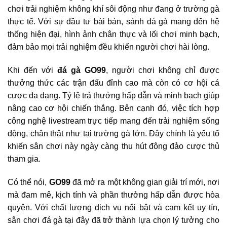
chơi trải nghiệm không khí sôi động như đang ở trường gà
thực tế. Với sự đầu tư bài bản, sảnh đá gà mang đến hệ
thống hiện đại, hình ảnh chân thực và lối chơi minh bạch,
đảm bảo mọi trải nghiệm đều khiến người chơi hài lòng.
Khi đến với
đá gà GO99
, người chơi không chỉ được
thưởng thức các trận đấu đỉnh cao mà còn có cơ hội cá
cược đa dạng. Tỷ lệ trả thưởng hấp dẫn và minh bạch giúp
nâng cao cơ hội chiến thắng. Bên cạnh đó, việc tích hợp
công nghệ livestream trực tiếp mang đến trải nghiệm sống
động, chân thật như tại trường gà lớn. Đây chính là yếu tố
khiến sân chơi này ngày càng thu hút đông đảo cược thủ
tham gia.
Có thể nói,
GO99
đã mở ra một không gian giải trí mới, nơi
mà đam mê, kịch tính và phần thưởng hấp dẫn được hòa
quyện. Với chất lượng dịch vụ nổi bật và cam kết uy tín,
sân chơi đá gà tại đây đã trở thành lựa chọn lý tưởng cho