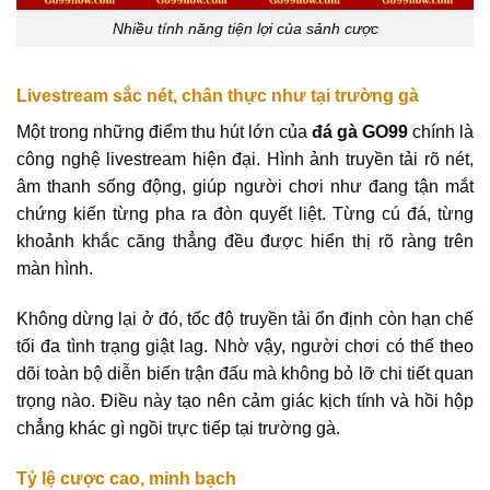
Nhiều tính năng tiện lợi của sảnh cược
Livestream sắc nét, chân thực như tại trường gà
Một trong những điểm thu hút lớn của
đá gà GO99
chính là
công nghệ livestream hiện đại. Hình ảnh truyền tải rõ nét,
âm thanh sống động, giúp người chơi như đang tận mắt
chứng kiến từng pha ra đòn quyết liệt. Từng cú đá, từng
khoảnh khắc căng thẳng đều được hiển thị rõ ràng trên
màn hình.
Không dừng lại ở đó, tốc độ truyền tải ổn định còn hạn chế
tối đa tình trạng giật lag. Nhờ vậy, người chơi có thể theo
dõi toàn bộ diễn biến trận đấu mà không bỏ lỡ chi tiết quan
trọng nào. Điều này tạo nên cảm giác kịch tính và hồi hộp
chẳng khác gì ngồi trực tiếp tại trường gà.
Tỷ lệ cược cao, minh bạch