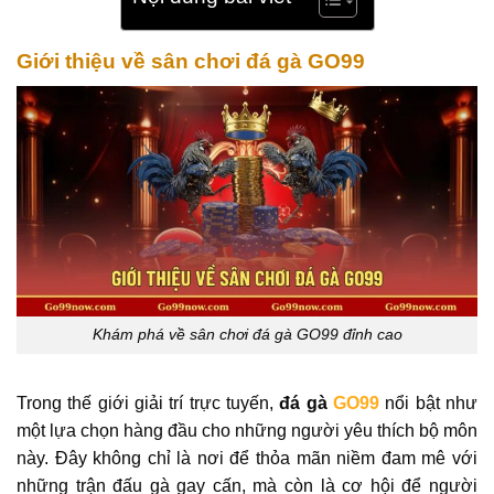
Giới thiệu về sân chơi đá gà GO99
Khám phá về sân chơi đá gà GO99 đỉnh cao
Trong thế giới giải trí trực tuyến,
đá gà
GO99
nổi bật như
một lựa chọn hàng đầu cho những người yêu thích bộ môn
này. Đây không chỉ là nơi để thỏa mãn niềm đam mê với
những trận đấu gà gay cấn, mà còn là cơ hội để người