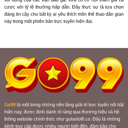
cược với tỷ lệ thưởng hấp dẫn. Đây thực sự là lựa chọn
đáng tin cậy cho bất kỳ ai yêu thích môn thể thao dân gian
này trong một phiên bản trực tuyến hiện đại.
Go99
là một trong những nền tảng giải trí trực tuyến nổi bật
hiện nay, được định danh rõ ràng qua thương hiệu và hệ
thống website chính thức như gulaslot6.co. Đây là những
kênh truy cập được nhiều người biết đến, đảm bảo cho