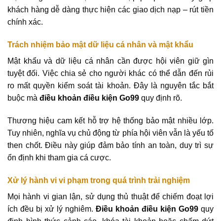
khách hàng dễ dàng thực hiện các giao dịch nạp – rút tiền
chính xác.
Trách nhiệm bảo mật dữ liệu cá nhân và mật khẩu
Mật khẩu và dữ liệu cá nhân cần được hội viên giữ gìn
tuyệt đối. Việc chia sẻ cho người khác có thể dẫn đến rủi
ro mất quyền kiểm soát tài khoản. Đây là nguyên tắc bắt
buộc mà
đ
iều
khoản điều kiện Go99
quy định rõ.
Thương hiệu cam kết hỗ trợ hệ thống bảo mật nhiều lớp.
Tuy nhiên, nghĩa vụ chủ động từ phía hội viên vẫn là yếu tố
then chốt. Điều này giúp đảm bảo tính an toàn, duy trì sự
ổn định khi tham gia cá cược.
Xử lý hành vi vi phạm trong quá trình trải nghiệm
Mọi hành vi gian lận, sử dụng thủ thuật để chiếm đoạt lợi
ích đều bị xử lý nghiêm.
Điều khoản điều kiện Go99
quy