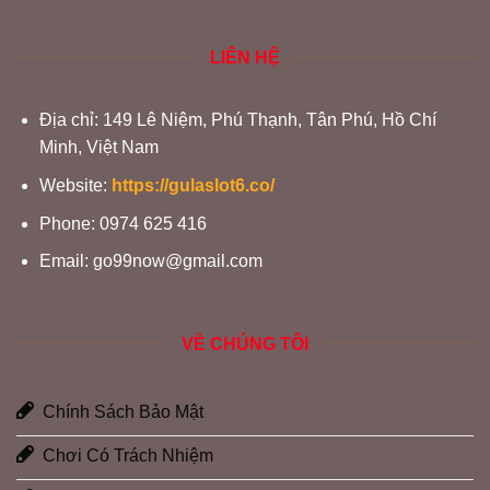
LIÊN HỆ
Địa chỉ: 149 Lê Niệm, Phú Thạnh, Tân Phú, Hồ Chí
Minh, Việt Nam
Website:
https://gulaslot6.co/
Phone: 0974 625 416
Email:
go99now@gmail.com
VỀ CHÚNG TÔI
Chính Sách Bảo Mật
Chơi Có Trách Nhiệm