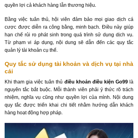
quyền lợi cả khách hàng lẫn thương hiệu.
Bằng việc tuân thủ, hội viên đảm bảo mọi giao dịch cá
cược được diễn ra công bằng, minh bạch. Điều này giúp
hạn chế rủi ro phát sinh trong quá trình sử dụng dịch vụ.
Từ phạm vi áp dụng, nội dung sẽ dẫn đến các quy tắc
quản lý tài khoản cụ thể.
Quy tắc sử dụng tài khoản và dịch vụ tại nhà
cái
Khi tham gia việc tuân thủ
đ
iều khoản điều kiện Go99
là
nguyên tắc bắt buộc. Mỗi thành viên phải ý thức rõ trách
nhiệm, nghĩa vụ cũng như quyền lợi của mình. Nội dung
quy tắc được triển khai chi tiết nhằm hướng dẫn khách
hàng hoạt động hợp pháp.