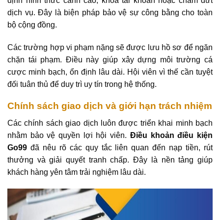
định hình thức cảnh cáo, khóa tài khoản hoặc chấm dứt
dịch vụ. Đây là biện pháp bảo vệ sự công bằng cho toàn
bộ cộng đồng.
Các trường hợp vi phạm nặng sẽ được lưu hồ sơ để ngăn
chặn tái phạm. Điều này giúp xây dựng môi trường cá
cược minh bạch, ổn định lâu dài. Hội viên vì thế cần tuyệt
đối tuân thủ để duy trì uy tín trong hệ thống.
Chính sách giao dịch và giới hạn trách nhiệm
Các chính sách giao dịch luôn được triển khai minh bạch
nhằm bảo vệ quyền lợi hội viên.
Điều khoản điều kiện
Go99
đã nêu rõ các quy tắc liên quan đến nạp tiền, rút
thưởng và giải quyết tranh chấp. Đây là nền tảng giúp
khách hàng yên tâm trải nghiệm lâu dài.