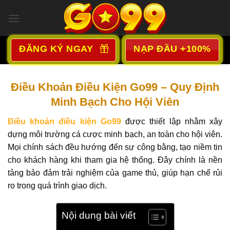
Bỏ
qua
nội
dung
ĐĂNG KÝ NGAY
NẠP ĐẦU +100%
Điều Khoản Điều Kiện Go99 – Quy Định
Minh Bạch Cho Hội Viên
Điều khoản điều kiện Go99
được thiết lập nhằm xây
dựng môi trường cá cược minh bạch, an toàn cho hội viên.
Mọi chính sách đều hướng đến sự công bằng, tạo niềm tin
cho khách hàng khi tham gia hệ thống. Đây chính là nền
tảng bảo đảm trải nghiệm của game thủ, giúp hạn chế rủi
ro trong quá trình giao dịch.
Nội dung bài viết