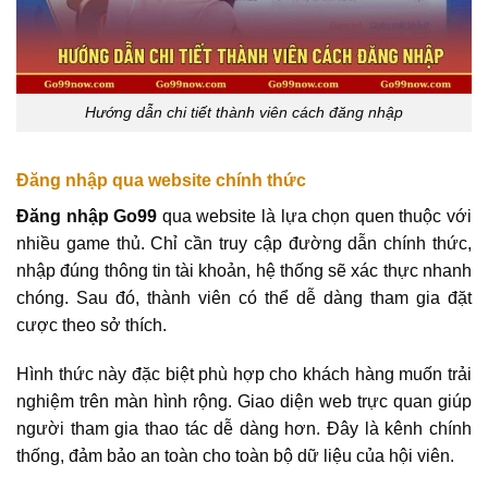
Hướng dẫn chi tiết thành viên cách đăng nhập
Đăng nhập qua website chính thức
Đăng nhập Go99
qua website là lựa chọn quen thuộc với
nhiều game thủ. Chỉ cần truy cập đường dẫn chính thức,
nhập đúng thông tin tài khoản, hệ thống sẽ xác thực nhanh
chóng. Sau đó, thành viên có thể dễ dàng tham gia đặt
cược theo sở thích.
Hình thức này đặc biệt phù hợp cho khách hàng muốn trải
nghiệm trên màn hình rộng. Giao diện web trực quan giúp
người tham gia thao tác dễ dàng hơn. Đây là kênh chính
thống, đảm bảo an toàn cho toàn bộ dữ liệu của hội viên.