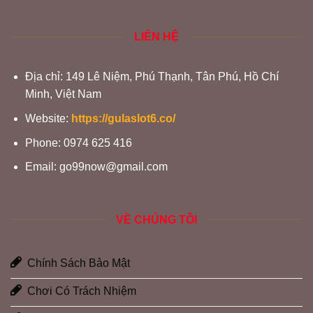
LIÊN HỆ
Địa chỉ: 149 Lê Niệm, Phú Thạnh, Tân Phú, Hồ Chí
Minh, Việt Nam
Website:
https://gulaslot6.co/
Phone: 0974 625 416
Email:
go99now@gmail.com
VỀ CHÚNG TÔI
Chính Sách Bảo Mật
Chơi Có Trách Nhiệm