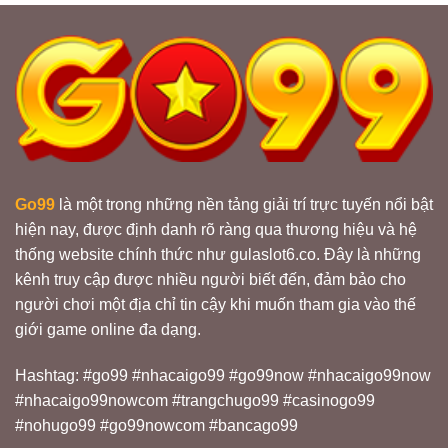
Go99
là một trong những nền tảng giải trí trực tuyến nổi bật
hiện nay, được định danh rõ ràng qua thương hiệu và hệ
thống website chính thức như gulaslot6.co. Đây là những
kênh truy cập được nhiều người biết đến, đảm bảo cho
người chơi một địa chỉ tin cậy khi muốn tham gia vào thế
giới game online đa dạng.
Hashtag: #go99 #nhacaigo99 #go99now #nhacaigo99now
#nhacaigo99nowcom #trangchugo99 #casinogo99
#nohugo99 #go99nowcom #bancago99