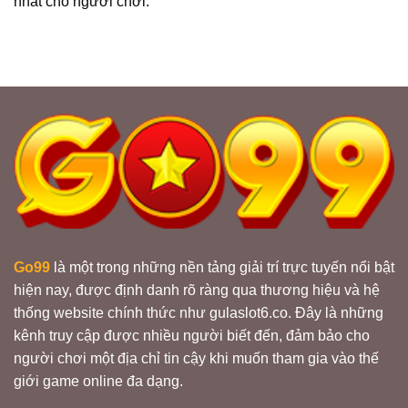
nhất cho người chơi.
Go99
là một trong những nền tảng giải trí trực tuyến nổi bật
hiện nay, được định danh rõ ràng qua thương hiệu và hệ
thống website chính thức như gulaslot6.co. Đây là những
kênh truy cập được nhiều người biết đến, đảm bảo cho
người chơi một địa chỉ tin cậy khi muốn tham gia vào thế
giới game online đa dạng.