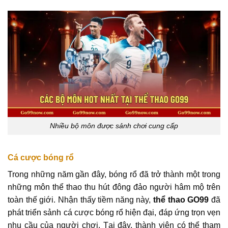
Nhiều bộ môn được sảnh chơi cung cấp
Cá cược bóng rổ
Trong những năm gần đây, bóng rổ đã trở thành một trong
những môn thể thao thu hút đông đảo người hâm mộ trên
toàn thế giới. Nhận thấy tiềm năng này,
thể thao GO99
đã
phát triển sảnh cá cược bóng rổ hiện đại, đáp ứng trọn vẹn
nhu cầu của người chơi. Tại đây, thành viên có thể tham