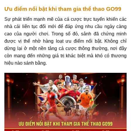
Ưu điểm nổi bật khi tham gia thể thao GO99
Sự phát triển mạnh mẽ của cá cược trực tuyến khiến các
nhà cái liên tục đổi mới để đáp ứng nhu cầu ngày càng
cao của người chơi. Trong số đó, sảnh đã chứng minh
được vị thế nhờ hàng loạt ưu điểm nổi bật. Không chỉ
dừng lại ở một nền tảng cá cược thông thường, nơi đây
còn mang đến những giá trị khác biệt mà khó có thương
hiệu nào sánh bằng.