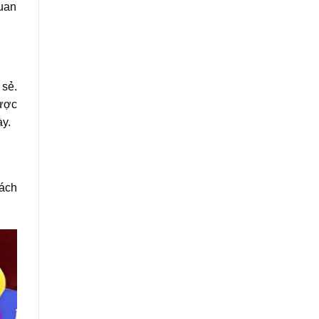
quan
 sẻ.
cược
ày.
cách