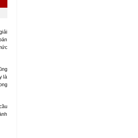
giải
đoán
 mức
cũng
y là
rong
 cầu
hành