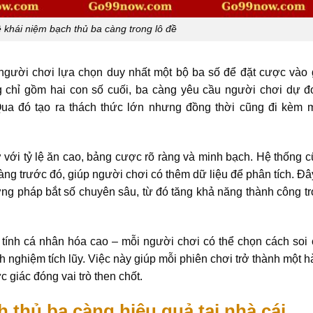
 khái niệm bạch thủ ba càng trong lô đề
 người chơi lựa chọn duy nhất một bộ ba số để đặt cược vào 
g chỉ gồm hai con số cuối, ba càng yêu cầu người chơi dự 
 Qua đó tạo ra thách thức lớn nhưng đồng thời cũng đi kèm
 với tỷ lệ ăn cao, bảng cược rõ ràng và minh bạch. Hệ thống 
àng trước đó, giúp người chơi có thêm dữ liệu để phân tích. Đâ
ng pháp bắt số chuyên sâu, từ đó tăng khả năng thành công t
 tính cá nhân hóa cao – mỗi người chơi có thể chọn cách soi
h nghiệm tích lũy. Việc này giúp mỗi phiên chơi trở thành một 
c giác đóng vai trò then chốt.
 thủ ba càng hiệu quả tại nhà cái