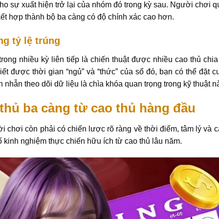
cho sự xuất hiện trở lại của nhóm đó trong kỳ sau. Người chơi 
 kết hợp thành bộ ba càng có độ chính xác cao hơn.
g tỷ lệ trúng
rong nhiều kỳ liên tiếp là chiến thuật được nhiều cao thủ chia
biết được thời gian “ngủ” và “thức” của số đó, bạn có thể đặt 
 nhẫn theo dõi dữ liệu là chìa khóa quan trọng trong kỹ thuật n
thủ ba càng từ cao thủ hàng đầu
 chơi còn phải có chiến lược rõ ràng về thời điểm, tâm lý và 
 kinh nghiệm thực chiến hữu ích từ cao thủ lâu năm.