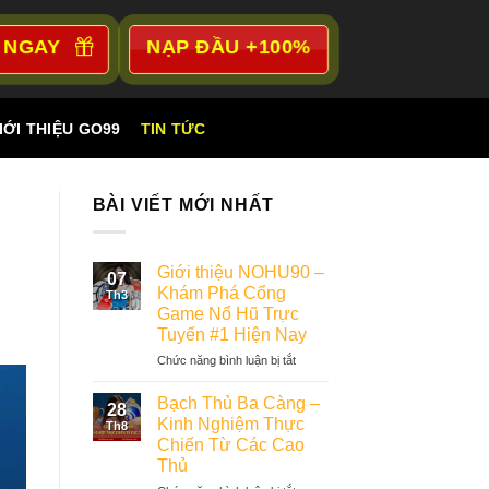
 NGAY
NẠP ĐẦU +100%
IỚI THIỆU GO99
TIN TỨC
BÀI VIẾT MỚI NHẤT
Giới thiệu NOHU90 –
07
Khám Phá Cổng
Th3
Game Nổ Hũ Trực
Tuyến #1 Hiện Nay
ở
Chức năng bình luận bị tắt
Giới
thiệu
Bạch Thủ Ba Càng –
28
NOHU90
Kinh Nghiệm Thực
Th8
–
Chiến Từ Các Cao
Khám
Thủ
Phá
Cổng