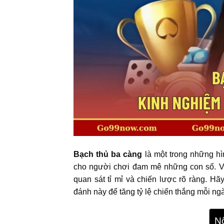
Bạch thủ ba càng
là một trong những hì
cho người chơi đam mê những con số. Vớ
quan sát tỉ mỉ và chiến lược rõ ràng. H
đánh này để tăng tỷ lệ chiến thắng mỗi ngà
Nộ