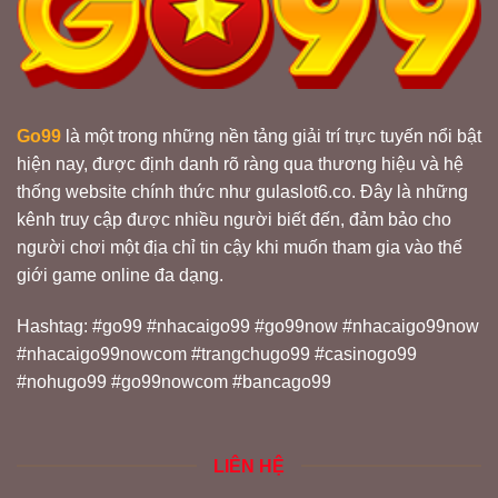
Tăng
Tỷ
Lệ
Trúng
Go99
là một trong những nền tảng giải trí trực tuyến nổi bật
hiện nay, được định danh rõ ràng qua thương hiệu và hệ
thống website chính thức như gulaslot6.co. Đây là những
kênh truy cập được nhiều người biết đến, đảm bảo cho
người chơi một địa chỉ tin cậy khi muốn tham gia vào thế
giới game online đa dạng.
Hashtag: #go99 #nhacaigo99 #go99now #nhacaigo99now
#nhacaigo99nowcom #trangchugo99 #casinogo99
#nohugo99 #go99nowcom #bancago99
LIÊN HỆ