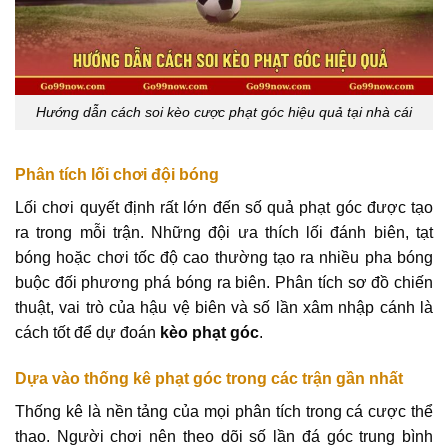
Hướng dẫn cách soi kèo cược phạt góc hiệu quả tại nhà cái
Phân tích lối chơi đội bóng
Lối chơi quyết định rất lớn đến số quả phạt góc được tạo
ra trong mỗi trận. Những đội ưa thích lối đánh biên, tạt
bóng hoặc chơi tốc độ cao thường tạo ra nhiều pha bóng
buộc đối phương phá bóng ra biên. Phân tích sơ đồ chiến
thuật, vai trò của hậu vệ biên và số lần xâm nhập cánh là
cách tốt để dự đoán
kèo phạt góc
.
Dựa vào thống kê phạt góc trong các trận gần nhất
Thống kê là nền tảng của mọi phân tích trong cá cược thể
thao. Người chơi nên theo dõi số lần đá góc trung bình