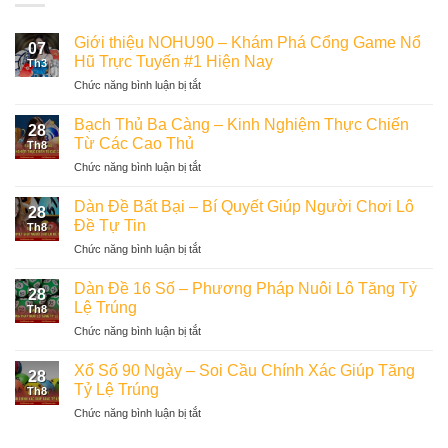
Giới thiệu NOHU90 – Khám Phá Cổng Game Nổ
07
Hũ Trực Tuyến #1 Hiện Nay
Th3
ở
Chức năng bình luận bị tắt
Giới
thiệu
Bạch Thủ Ba Càng – Kinh Nghiệm Thực Chiến
28
NOHU90
Từ Các Cao Thủ
Th8
–
ở
Chức năng bình luận bị tắt
Khám
Bạch
Phá
Thủ
Cổng
Dàn Đề Bất Bại – Bí Quyết Giúp Người Chơi Lô
28
Ba
Game
Đề Tự Tin
Th8
Càng
Nổ
ở
Chức năng bình luận bị tắt
–
Hũ
Dàn
Kinh
Trực
Đề
Nghiệm
Dàn Đề 16 Số – Phương Pháp Nuôi Lô Tăng Tỷ
Tuyến
28
Bất
Thực
Lệ Trúng
#1
Th8
Bại
Chiến
Hiện
ở
Chức năng bình luận bị tắt
–
Từ
Nay
Dàn
Bí
Các
Đề
Quyết
Xổ Số 90 Ngày – Soi Cầu Chính Xác Giúp Tăng
Cao
28
16
Giúp
Tỷ Lệ Trúng
Thủ
Th8
Số
Người
ở
Chức năng bình luận bị tắt
–
Chơi
Xổ
Phương
Lô
Số