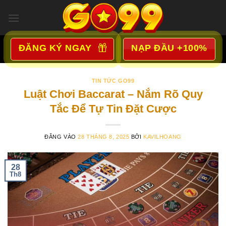
Bỏ
qua
nội
dung
ĐĂNG KÝ NGAY
NẠP ĐẦU +100%
TIN TỨC GO99
Luật Chơi Baccarat – Nắm Rõ Quy
Tắc Để Tự Tin Đặt Cược
ĐĂNG VÀO
28 THÁNG 8, 2025
BỞI
KAVILHOANG
28
Th8