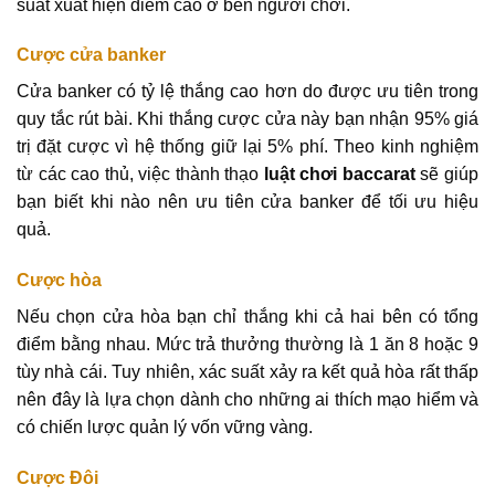
suất xuất hiện điểm cao ở bên người chơi.
Cược cửa banker
Cửa banker có tỷ lệ thắng cao hơn do được ưu tiên trong
quy tắc rút bài. Khi thắng cược cửa này bạn nhận 95% giá
trị đặt cược vì hệ thống giữ lại 5% phí. Theo kinh nghiệm
từ các cao thủ, việc thành thạo
luật chơi baccarat
sẽ giúp
bạn biết khi nào nên ưu tiên cửa banker để tối ưu hiệu
quả.
Cược hòa
Nếu chọn cửa hòa bạn chỉ thắng khi cả hai bên có tổng
điểm bằng nhau. Mức trả thưởng thường là 1 ăn 8 hoặc 9
tùy nhà cái. Tuy nhiên, xác suất xảy ra kết quả hòa rất thấp
nên đây là lựa chọn dành cho những ai thích mạo hiểm và
có chiến lược quản lý vốn vững vàng.
Cược Đôi