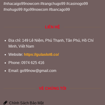
#nhacaigo99nowcom #trangchugo99 #casinogo99
#nohugo99 #go99nowcom #bancago99
LIÊN HỆ
Địa chỉ: 149 Lê Niệm, Phú Thạnh, Tân Phú, Hồ Chí
Minh, Việt Nam
Website:
https://gulaslot6.co/
Phone: 0974 625 416
Email:
go99now@gmail.com
VỀ CHÚNG TÔI
Chính Sách Bảo Mật