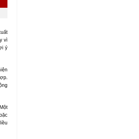
xuất
y vì
ợi ý
hiện
hợp.
động
 Một
hoặc
điều