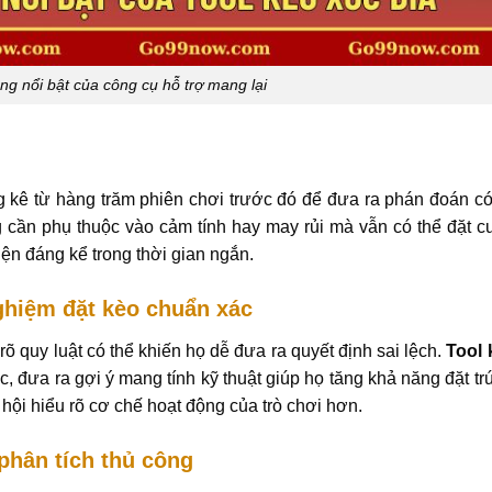
ng nổi bật của công cụ hỗ trợ mang lại
g kê từ hàng trăm phiên chơi trước đó để đưa ra phán đoán c
 cần phụ thuộc vào cảm tính hay may rủi mà vẫn có thể đặt 
iện đáng kể trong thời gian ngắn.
ghiệm đặt kèo chuẩn xác
õ quy luật có thể khiến họ dễ đưa ra quyết định sai lệch.
Tool 
, đưa ra gợi ý mang tính kỹ thuật giúp họ tăng khả năng đặt tr
ội hiểu rõ cơ chế hoạt động của trò chơi hơn.
 phân tích thủ công