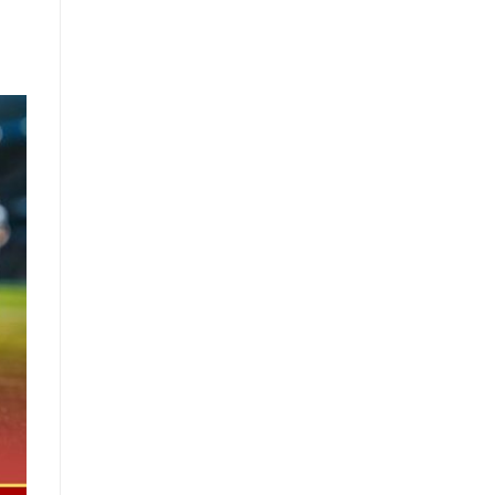
Xác
Giúp
Tăng
Tỷ
Lệ
Trúng