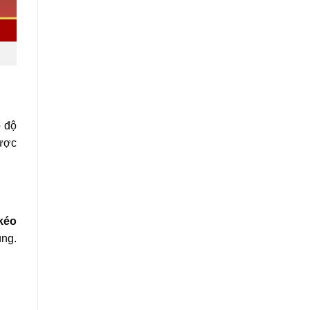
ó độ
cược
kéo
úng.