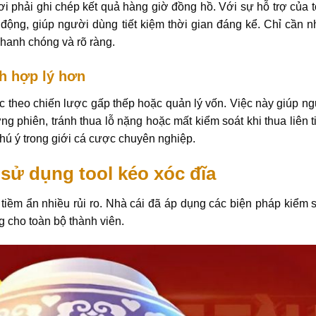
i phải ghi chép kết quả hàng giờ đồng hồ. Với sự hỗ trợ của t
 động, giúp người dùng tiết kiệm thời gian đáng kể. Chỉ cần 
 nhanh chóng và rõ ràng.
ch hợp lý hơn
 theo chiến lược gấp thếp hoặc quản lý vốn. Việc này giúp n
g phiên, tránh thua lỗ nặng hoặc mất kiểm soát khi thua liên t
chú ý trong giới cá cược chuyên nghiệp.
 sử dụng tool kéo xóc đĩa
 tiềm ẩn nhiều rủi ro. Nhà cái đã áp dụng các biện pháp kiểm 
 cho toàn bộ thành viên.