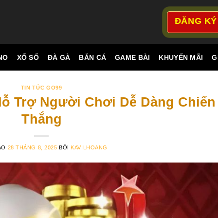
ĐĂNG KÝ
NO
XỔ SỐ
ĐÀ GÀ
BẮN CÁ
GAME BÀI
KHUYẾN MÃI
G
TIN TỨC GO99
Hỗ Trợ Người Chơi Dễ Dàng Chiến
Thắng
ÀO
28 THÁNG 8, 2025
BỞI
KAVILHOANG