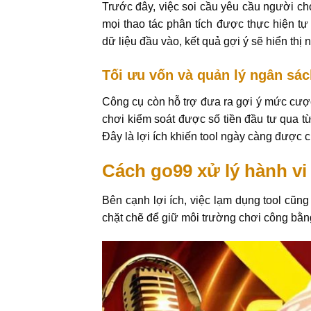
Trước đây, việc soi cầu yêu cầu người chơ
mọi thao tác phân tích được thực hiện tự
dữ liệu đầu vào, kết quả gợi ý sẽ hiển thị
Tối ưu vốn và quản lý ngân sá
Công cụ còn hỗ trợ đưa ra gợi ý mức cược
chơi kiểm soát được số tiền đầu tư qua từn
Đây là lợi ích khiến tool ngày càng được 
Cách go99 xử lý hành vi
Bên cạnh lợi ích, việc lạm dụng tool cũng
chặt chẽ để giữ môi trường chơi công bằng