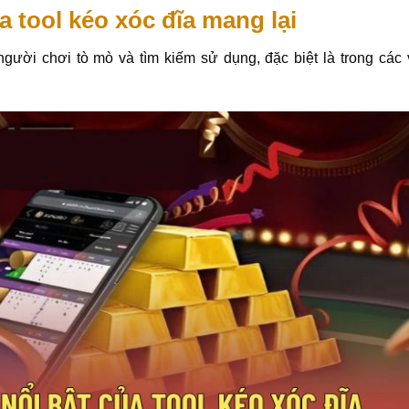
a tool kéo xóc đĩa mang lại
người chơi tò mò và tìm kiếm sử dụng, đặc biệt là trong các