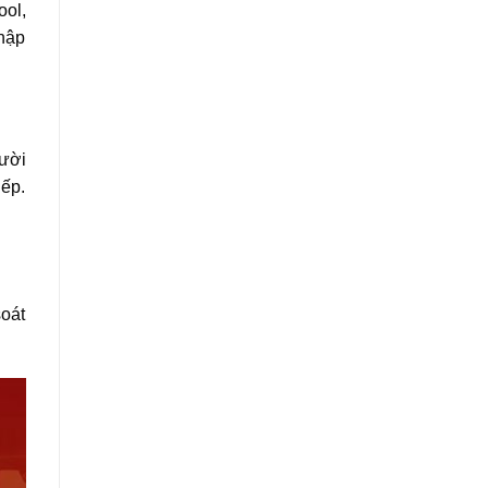
ool,
nhập
gười
iếp.
soát