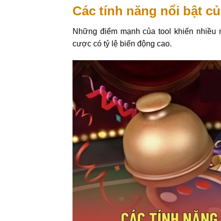
Các tính năng nổi bật củ
Những điểm mạnh của tool
khiến nhiều 
cược có tỷ lệ biến động cao.