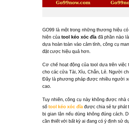
GO99 là một trong những thương hiệu có 
hiện của
tool kéo xóc đĩa
đã phần nào làm
dựa hoàn toàn vào cảm tính, công cụ man
đặt cược hiệu quả hơn.
Cơ chế hoạt động của tool dựa trên việc t
cho các cửa Tài, Xỉu, Chẵn, Lẻ. Người chơ
Đây là phương pháp được nhiều người xem
cao.
Tuy nhiên, công cụ này không được nhà cá
số
tool kéo xóc đĩa
được chia sẻ tự phát 
bị gian lận nếu dùng không đúng cách. Do
cần thiết với bất kỳ ai đang có ý định sử d