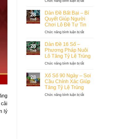
ở
Chức năng bình luận bị tắt
Game
Bạch
Nổ
Thủ
Dàn Đề Bất Bại – Bí
28
Hũ
Ba
Quyết Giúp Người
Th8
Trực
Càng
Chơi Lô Đề Tự Tin
Tuyến
–
#1
ở
Chức năng bình luận bị tắt
Kinh
Hiện
Dàn
Nghiệm
Nay
Đề
Thực
Dàn Đề 16 Số –
28
Bất
Chiến
Phương Pháp Nuôi
Th8
Bại
Từ
Lô Tăng Tỷ Lệ Trúng
–
Các
ở
Chức năng bình luận bị tắt
Bí
Cao
Dàn
Quyết
Thủ
Đề
Giúp
Xổ Số 90 Ngày – Soi
28
16
Người
Cầu Chính Xác Giúp
Th8
Số
Chơi
Tăng Tỷ Lệ Trúng
–
Lô
ở
Chức năng bình luận bị tắt
Phương
Đề
ăng
Xổ
Pháp
Tự
 cải
Số
Nuôi
Tin
90
Lô
 lý
Ngày
Tăng
–
Tỷ
Soi
Lệ
Cầu
Trúng
Chính